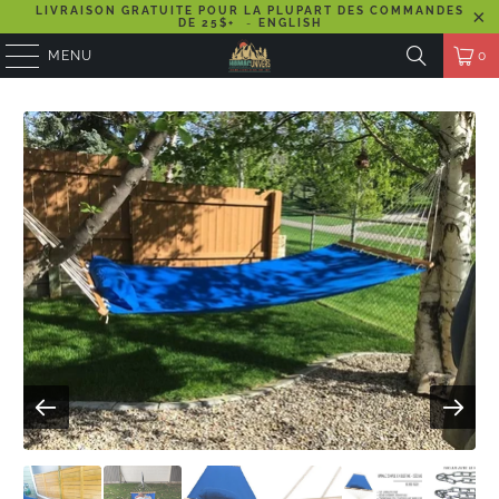
LIVRAISON GRATUITE POUR LA PLUPART DES COMMANDES
DE 25$+
-
ENGLISH
MENU
0