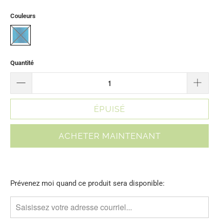
Couleurs
Quantité
ÉPUISÉ
ACHETER MAINTENANT
Merci
Prévenez moi quand ce produit sera disponible:
de
me
contacter