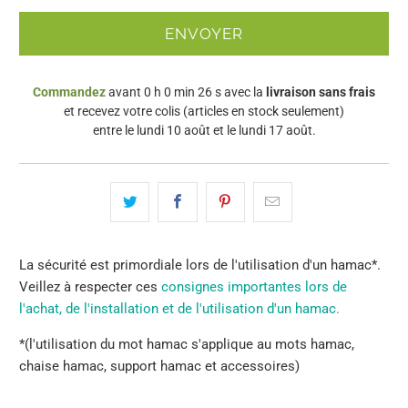
lorsque
{{
product
}}
Commandez
avant 0 h 0 min 26 s
avec la
livraison sans frais
est
et recevez votre colis (articles en stock seulement)
disponible
entre le
lundi 10 août
et le
lundi 17 août
.
à
nouveau
-
{{
url
}}:
La sécurité est primordiale lors de l'utilisation d'un hamac*.
Veillez à respecter ces
consignes importantes lors de
l'achat, de l'installation et de l'utilisation d'un hamac.
*(l'utilisation du mot hamac s'applique au mots hamac,
chaise hamac, support hamac et accessoires)