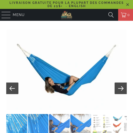
LIVRAISON GRATUITE POUR LA PLUPART DES COMMANDES
DE 25$+
-
ENGLISH
MENU
0