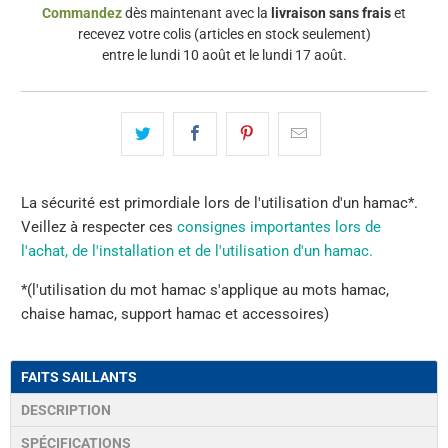
}}
Commandez
dès maintenant
avec la
livraison sans frais
et
est
recevez votre colis (articles en stock seulement)
disponible
entre le
lundi 10 août
et le
lundi 17 août
.
à
nouveau
-
{{
url
}}:
La sécurité est primordiale lors de l'utilisation d'un hamac*.
Veillez à respecter ces
consignes importantes lors de
l'achat, de l'installation et de l'utilisation d'un hamac.
*(l'utilisation du mot hamac s'applique au mots hamac,
chaise hamac, support hamac et accessoires)
FAITS SAILLANTS
DESCRIPTION
SPÉCIFICATIONS