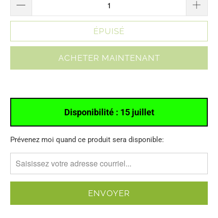
ÉPUISÉ
ACHETER MAINTENANT
Disponibilité :
15 juillet
Merci
Prévenez moi quand ce produit sera disponible:
de
me
contacter
lorsque
{{
product