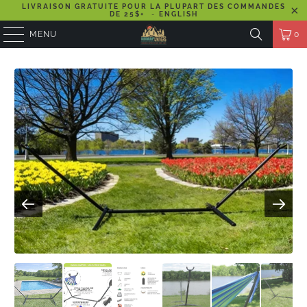
LIVRAISON GRATUITE POUR LA PLUPART DES COMMANDES
DE 25$+
-
ENGLISH
MENU
0